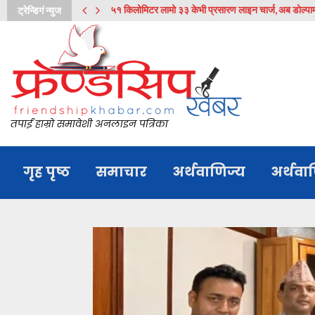
५१ किलोमिटर लामो ३३ केभी प्रसारण लाइन चार्ज, अब डोल्पाम
ट्रेन्डिगं न्युज
तपाईं हाम्रो समावेशी अनलाइन पत्रिका
गृह पृष्ठ
समाचार
अर्थवाणिज्य
अर्थवा