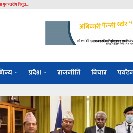
ा गुणस्तरीय विद्युत…
बी.पी.स
णिज्य
प्रदेश
राजनीति
विचार
पर्यट