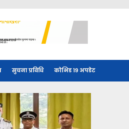
्मृति दिवसको अवसरमा दोलखामा ‘ग्रीन रन’ हुने
न
सुचना प्रविधि
काेभिड १९ अपडेट