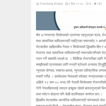
by
Friendship Khabar
४ चैत्र २१:४३
0
181
चैत ४/गणतन्त्र सिसेल्सको भ्रमणमा रहनुभएका श्रम, रोजगा
तथा सामाजिक मामिलामन्त्री प्याट्रिका फ्यानकोट र आन्तरिक म
भेटवार्तामा उहाँहरुबीच नेपाल र सिसेल्सको द्धिपक्षीय हि
रोजगार तथा सामाजिक मामिलामन्त्री फ्यानकोटसँगको भेटवार्त
गठन गर्ने सहमति भएको छ । वैदेशिक रोजगारीका लागि नेपा
सम्झौताको प्रस्तावका लागि मन्त्री श्रेष्ठले धन्यवाद दिनुह
न्युनतम योग्यता, भाषागत क्षमता, न्युनतम पारिश्रमिक लगा
तयारी गर्नेछ । कार्यदलमा नेपालको तर्फबाट मन्त्रालयका उप
अहिले १२ सय ५० भन्दा धेरै नेपाली सिसेल्समा रोजगारीको क्
गरेरै नेपालीहरुलाई ल्याउन इच्छुक रहेको बताउनुभएको थियो
तथा पर्यटन क्षेत्रमा पनि केही श्रमिकहरु कार्यरत छन् ।
द्विपक्षीय भेटवार्तामा आन्तरिक मामिलामन्त्री फोन्स्काले 
बताउनुभएको थियो । भेटवार्तामा श्रम, रोजगार तथा साम