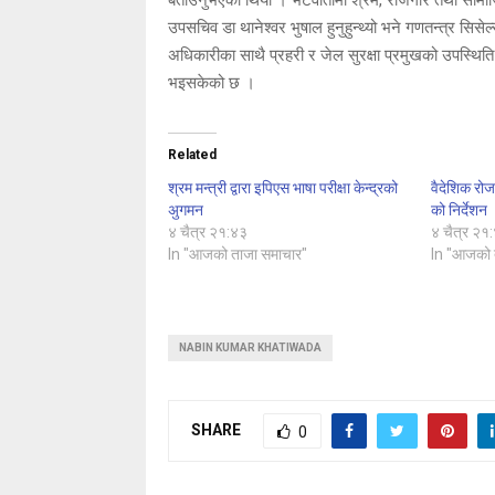
उपसचिव डा थानेश्वर भुषाल हुनुहुन्थ्यो भने गणतन्त्र स
अधिकारीका साथै प्रहरी र जेल सुरक्षा प्रमुखको उपस्थि
भइसकेको छ ।
Related
श्रम मन्त्री द्वारा इपिएस भाषा परीक्षा केन्द्रको
वैदेशिक रोजग
अुगमन
को निर्देशन
४ चैत्र २१:४३
४ चैत्र २१
In "आजको ताजा समाचार"
In "आजको 
NABIN KUMAR KHATIWADA
SHARE
0