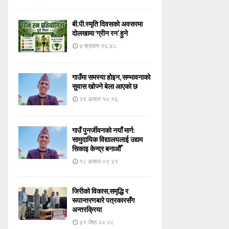
बी.पी.स्मृति दिवसको अवसरमा
दोलखामा ‘ग्रीन रन’ हुने
४ श्रावण १६:४८
गाउँमा समस्या होइन, सम्भावनाको
सुवास खोज्ने बेला आएको छ
२९ असार १०:१६
गाउँ पुनर्जीवनको नयाँ मार्ग:
सामुदायिक विद्यालयलाई उद्यम
सिकाइ केन्द्र बनाऔँ
१८ असार ०९:२१
जिरीको विकास,समृद्धि र
रूपान्तरणबारे पत्रकारसँग
अन्तरक्रिया
३१ जेष्ठ २०:२८