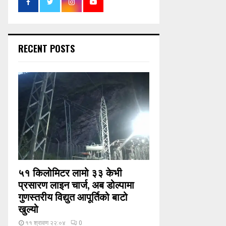
RECENT POSTS
५१ किलोमिटर लामो ३३ केभी
प्रसारण लाइन चार्ज, अब डोल्पामा
गुणस्तरीय विद्युत आपूर्तिको बाटो
खुल्यो
११ श्रावण २२:०४
0