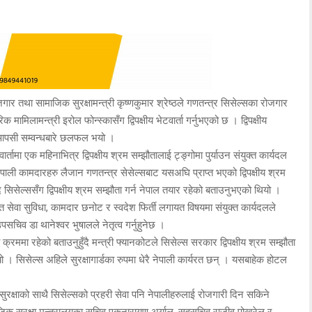
र तथा सामाजिक सुरक्षामन्त्री कृष्णकुमार श्रेष्ठले गणतन्त्र सिसेल्सका रोजगार
ामिलामन्त्री इरोल फोन्स्कासँग द्विपक्षीय भेटवार्ता गर्नुभएको छ । द्विपक्षीय
त र आपसी सम्वन्धबारे छलफल भयो ।
ामा एक महिनाभित्र द्विपक्षीय श्रम सम्झौतालाई ट्ङ्गोमा पुर्याउन संयुक्त कार्यदल
ली कामदारहरु लैजान गणतन्त्र सेसेल्सबाट यसअघि प्राप्त भएको द्विपक्षीय श्रम
ुँदै सिसेल्ससँग द्विपक्षीय श्रम सम्झौता गर्न नेपाल तयार रहेको बताउनुभएको थियो ।
यत सेवा सुविधा, कामदार छनोट र स्वदेश फिर्ती लगायत विषयमा संयुक्त कार्यदलले
सचिव डा थानेश्वर भुषालले नेतृत्व गर्नुहुनेछ ।
रममा रहेको बताउनुहुँदै मन्त्री फ्यानकोटले सिसेल्स सरकार द्विपक्षीय श्रम सम्झौता
 । सिसेल्स अहिले सुरक्षागार्डका रुपमा धेरै नेपाली कार्यरत छन् । यसबाहेक होटल
जेल सुरक्षाको साथै सिसेल्सको प्रहरी सेवा पनि नेपालीहरुलाई रोजगारी दिन सकिने
ाजिक सुरक्षा मन्त्रालयका सचिव एकनारायण अर्याल, सहसचिव राजीव पोखरेल र