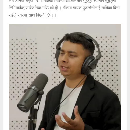
सार्वजनिक भएको छ । गीतको भिडियो अफिसियल युट्युब च्यानल मुर्चुङ्गा
टिभिमार्फत् सार्वजनिक गरिएको हो । गीतमा गायक पुडासैनीलाई गायिका बिना
राईले स्वरमा साथ दिएकी छिन् ।