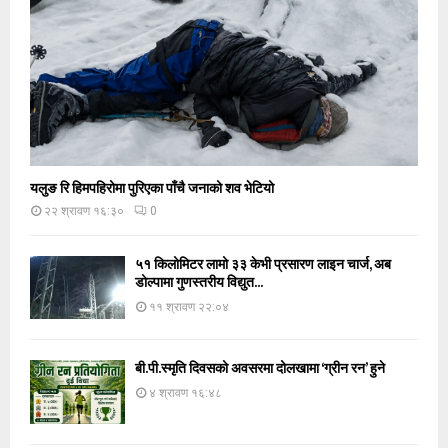
यलुङ रि हिमपहिरोमा पुरिएका पाँचै जनाको शव भेटियो
२२ श्रावण १६:३०
0
५१ किलोमिटर लामो ३३ केभी प्रसारण लाइन चार्ज, अब
डोल्पामा गुणस्तरीय विद्युत...
११ श्रावण २२:०४
बी.पी.स्मृति दिवसको अवसरमा दोलखामा ‘ग्रीन रन’ हुने
४ श्रावण १६:४८