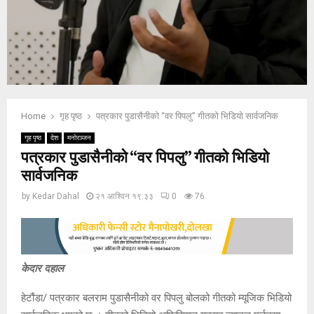
Home
गृह पृष्ठ
पत्रकार पुडासैनीकाे “वर पिपलु” गीतकाे भिडियो सार्वजनिक
गृह पृष्ठ
देश
मनाेरञ्जन
पत्रकार पुडासैनीकाे “वर पिपलु” गीतकाे भिडियो
सार्वजनिक
by
Kedar Dahal
२१ आश्विन १९:३३
0
76
केदार दहाल
हेटौंडा/ पत्रकार बलराम पुडासैनीको वर पिपलु बोलको गीतको म्यूजिक भिडियो