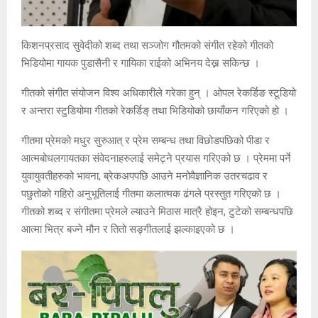
किशनप्रसाद सुवेदीको शब्द तथा सञ्जोग गौतमको संगीत रहेको गीतको
भिडियोमा गायक पुडासैनी र गायिका राईको अभिनय देख्न सकिन्छ ।
गीतको संगीत संयोजन विश्व अधिकारीले गरेका हुन् । ओपल रेकर्डिङ स्टूडियो
र अन्तरा स्टुडियोमा गीतको रेकर्डिङ् तथा भिडियोको छायाँकन गरिएको हो ।
गीतमा प्रेमको मधुर सुरुआत् र प्रेम सम्बन्ध तथा विछोडपछिको पीडा र
आत्मबोधलगायतका संवेदनाहरुलाई समेट्ने प्रयास गरिएको छ । प्रेममा पर्ने
युवायुवतीहरुको भावना, ब्रेकअपपछि आउने मनोवैज्ञानिक उतरचढाव र
पछुतोको गहिरो अनुभूतिलाई गीतमा कलात्मक ढंगले प्रस्तुत गरिएको छ ।
गीतको शब्द र संगीतमा प्रेमले ल्याउने मिठास मात्रै होइन, टुटेको सम्बन्धपछि
आत्मा भित्र बज्ने मौन र तितो सङ्गीतलाई झल्काइएको छ ।