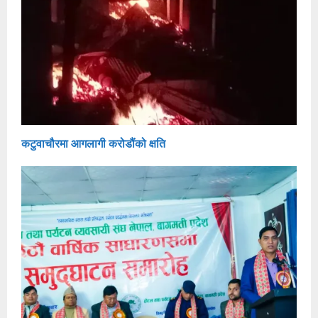
कटुवाचौरमा आगलागी करोडौंको क्षति