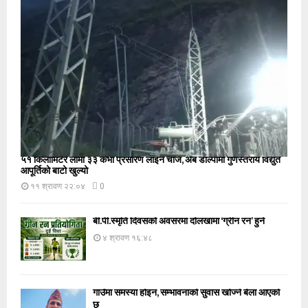
५१ किलोमिटर लामो ३३ केभी प्रसारण लाइन चार्ज, अब डोल्पामा गुणस्तरीय विद्युत
आपूर्तिको बाटो खुल्यो
११ श्रावण २२:०४
0
बी.पी.स्मृति दिवसको अवसरमा दोलखामा ‘ग्रीन रन’ हुने
४ श्रावण १६:४८
गाउँमा समस्या होइन, सम्भावनाको सुवास खोज्ने बेला आएको
छ