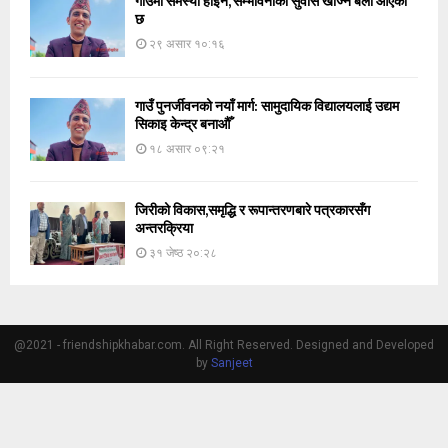
गाउँमा समस्या होइन, सम्भावनाको सुवास खोज्ने बेला आएको
छ
२९ असार १०:१६
गाउँ पुनर्जीवनको नयाँ मार्ग: सामुदायिक विद्यालयलाई उद्यम
सिकाइ केन्द्र बनाऔँ
१८ असार ०९:२१
जिरीको विकास,समृद्धि र रूपान्तरणबारे पत्रकारसँग
अन्तरक्रिया
३१ जेष्ठ २०:२८
@2021 - friendshipkhabar.com. All Right Reserved. Designed and Developed
by
Sanjeet