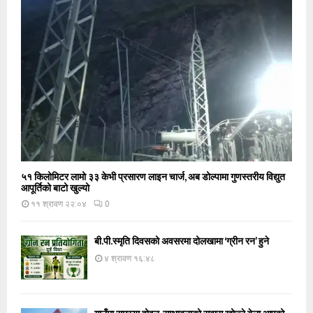
५१ किलोमिटर लामो ३३ केभी प्रसारण लाइन चार्ज, अब डोल्पामा गुणस्तरीय विद्युत
आपूर्तिको बाटो खुल्यो
११ श्रावण २२:०४
0
बी.पी.स्मृति दिवसको अवसरमा दोलखामा ‘ग्रीन रन’ हुने
४ श्रावण १६:४८